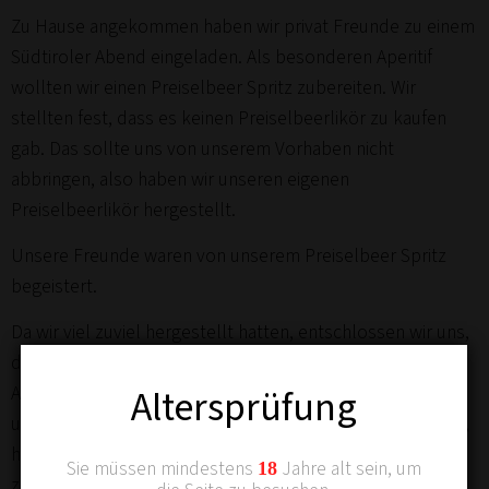
Zu Hause angekommen haben wir privat Freunde zu einem
Südtiroler Abend eingeladen. Als besonderen Aperitif
wollten wir einen Preiselbeer Spritz zubereiten. Wir
stellten fest, dass es keinen Preiselbeerlikör zu kaufen
gab. Das sollte uns von unserem Vorhaben nicht
abbringen, also haben wir unseren eigenen
Preiselbeerlikör hergestellt.
Unsere Freunde waren von unserem Preiselbeer Spritz
begeistert.
Da wir viel zuviel hergestellt hatten, entschlossen wir uns,
den Preiselbeer Spritz in unserem Ristorante anzubieten.
Altersprüfung
Auch hier kam das Getränk sehr gut an. Nachdem wir
unsere „Mischung“ noch ein paar mal nachgemacht haben,
haben wir entschieden das Ganze auf professionelle Füße
Sie müssen mindestens
Jahre alt sein, um
18
zu stellen.