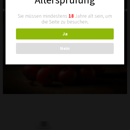
Altersprüfung
Sie müssen mindestens
18
Jahre alt sein, um
die Seite zu besuchen.
Ja
Nein