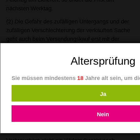
nächsten Werktag.
(2) Die Gefahr des zufälligen Untergangs und der
zufälligen Verschlechterung der verkauften Sache
geht auch beim Versendungskauf erst mit der
Übergabe der Sache an den Käufer auf diesen
über.
Altersprüfung
§5 Eigentumsvorbehalt
Sie müssen mindestens
18
Jahre alt sein, um d
Wir behalten uns das Eigentum an der Ware bis
zur vollständigen Bezahlung des Kaufpreises vor.
Ja
*************************************************************
§6 Widerrufsrecht des Kunden als Verbraucher:
Nein
Widerrufsrecht für Verbraucher