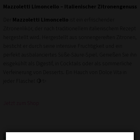
Mazzoletti Limoncello – Italienischer Zitronengenuss
Der
Mazzoletti Limoncello
ist ein erfrischender
Zitronenlikör, der nach traditionellem italienischem Rezept
hergestellt wird. Hergestellt aus sonnengereiften Zitronen,
besticht er durch seine intensive Fruchtigkeit und ein
perfekt ausbalanciertes Süße-Säure-Spiel. Genießen Sie ihn
eisgekühlt als Digestif, in Cocktails oder als sommerliche
Verfeinerung von Desserts. Ein Hauch von Dolce Vita in
jeder Flasche! 🍋✨
Jetzt zum Shop